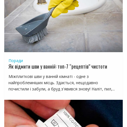
Поради
Як відмити шви у ванній: топ-7 “рецептів” чистоти
Міжплиткові шви у ванній кімнаті - одне з
найпроблемніших місць. Здається, нещодавно
почистили і забули, а бруд з'явився знову! Наліт, пил,...