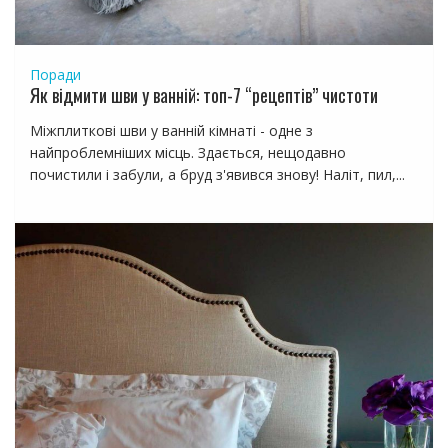
Поради
Як відмити шви у ванній: топ-7 “рецептів” чистоти
Міжплиткові шви у ванній кімнаті - одне з
найпроблемніших місць. Здається, нещодавно
почистили і забули, а бруд з'явився знову! Наліт, пил,...