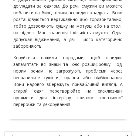
доглядати за одягом. До речі, смужки ви можете
побачити на бирці тільки всередині квадрата. Вони
розташовуються вертикально або горизонтально,
тобто дозволяють сушку на мотузці або на столі,
на підлозі. Має значення і кількість смужок. Одна
допускає віджимання, а дві – його категорично
забороняють.
Керуйтеся нашими порадами, щоб швидше
запам’ятати всі знаки та їхню розшифровку. Тоді
новим речам не загрожують проблеми через
неправильне сушіння, прання або відбілювання.
Вони надовго збережуть привабливий вигляд. А
старий одяг перетворюйте на ексклюзивні
предмети для інтер’єру шляхом креативної
переробки та декорування!
Н