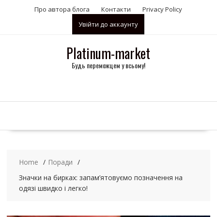
S
Про автора блога
Контакти
Privacy Policy
k
Увійти до аккаунту
i
p
t
Platinum-market
o
Будь переможцем у всьому!
c
o
n
t
e
n
t
Home
Поради
Значки на бирках: запам’ятовуємо позначення на
одязі швидко і легко!