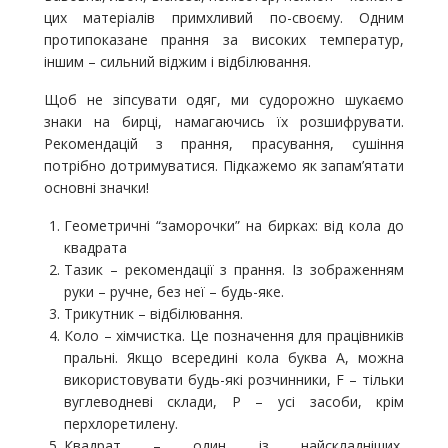
цих матеріалів примхливий по-своєму. Одним
протипоказане прання за високих температур,
іншим – сильний віджим і відбілювання.
Щоб не зіпсувати одяг, ми судорожно шукаємо
знаки на бирці, намагаючись їх розшифрувати.
Рекомендацій з прання, прасування, сушіння
потрібно дотримуватися. Підкажемо як запам’ятати
основні значки!
Геометричні “заморочки” на бирках: від кола до
квадрата
Тазик – рекомендації з прання. Із зображенням
руки – ручне, без неї – будь-яке.
Трикутник – відбілювання.
Коло – хімчистка. Це позначення для працівників
пральні. Якщо всередині кола буква А, можна
використовувати будь-які розчинники, F – тільки
вуглеводневі склади, P – усі засоби, крім
перхлоретилену.
Квадрат – один із найскладніших,