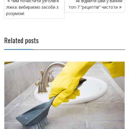
Чим почистити узголів’я
Як відмити шви у ванній:
а
ліжка: вибираємо засоби з
топ-7 “рецептів” чистоти
в
розумом!
и
г
а
Related posts
ц
и
я
п
о
з
а
п
и
с
я
м