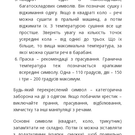
багатоскладових символів. Він позначає сушку і
віджимання одягу. Якщо в квадраті коло – речі
можна сушити в пральній машинці, а потім
віджимати їх. З температурою сушіння все ще
простіше. Зверніть увагу на кількість точок
усередині кола – від однієї до трьох. Що їх
більше, то вища максимальна температура, за
якої можна сушити речі в барабані.
Праска – рекомендації з прасування. Гранична
температура теж позначається крапками
всередині символу. Одна – 110 градусів, дві – 150
і три – 200 градусів максимум.
Будь-який перекреслений символ – категорична
заборона на дії з одягом. Якщо побачили хрестик –
виключайте прання, прасування, відбілювання,
хімчистку та інші маніпуляції з речами.
Основні символи (квадрат, коло, трикутник)
запам’ятати не складно. Потім їх можна зіставляти
з додатковими (крапки, смужки), щоб правильно