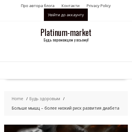
S
Про автора блога
Контакти
Privacy Policy
k
Увійти до аккаунту
i
p
t
Platinum-market
o
Будь переможцем у всьому!
c
o
n
t
e
n
t
Home
Будь здоровым
Больше мышц – более низкий риск развития диабета