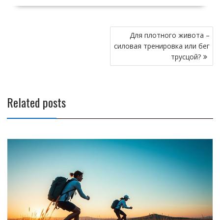
Н
Для плотного живота –
а
силовая тренировка или бег
в
трусцой?
и
г
а
Related posts
ц
и
я
п
о
з
а
п
и