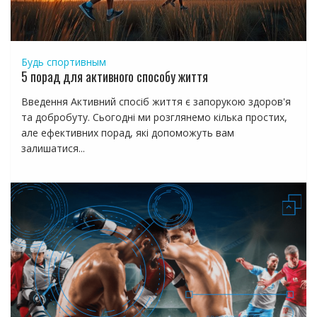
с
я
м
Будь спортивным
5 порад для активного способу життя
Введення Активний спосіб життя є запорукою здоров'я
та добробуту. Сьогодні ми розглянемо кілька простих,
але ефективних порад, які допоможуть вам
залишатися...