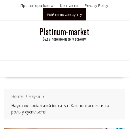
S
Про автора блога
Контакти
Privacy Policy
k
Увійти до аккаунту
i
p
t
Platinum-market
o
Будь переможцем у всьому!
c
o
n
t
e
n
t
Home
Наука
Наука як соціальний інститут: Ключові аспекти та
роль у суспільстві