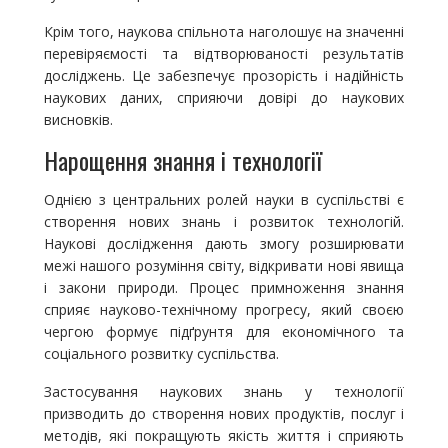
Крім того, наукова спільнота наголошує на значенні
перевіряємості та відтворюваності результатів
досліджень. Це забезпечує прозорість і надійність
наукових даних, сприяючи довірі до наукових
висновків.
Нарощення знання і технології
Однією з центральних ролей науки в суспільстві є
створення нових знань і розвиток технологій.
Наукові дослідження дають змогу розширювати
межі нашого розуміння світу, відкривати нові явища
і закони природи. Процес примноження знання
сприяє науково-технічному прогресу, який своєю
чергою формує підґрунтя для економічного та
соціального розвитку суспільства.
Застосування наукових знань у технології
призводить до створення нових продуктів, послуг і
методів, які покращують якість життя і сприяють