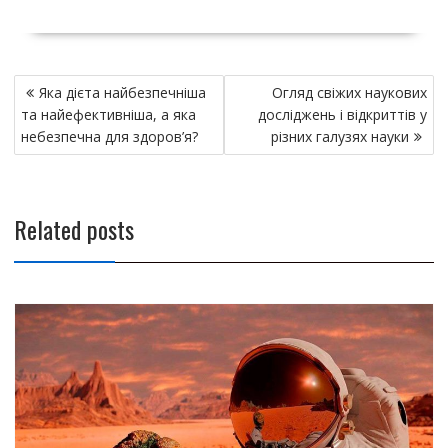
Н
Яка дієта найбезпечніша
Огляд свіжих наукових
а
та найефективніша, а яка
досліджень і відкриттів у
в
небезпечна для здоров’я?
різних галузях науки
и
г
а
Related posts
ц
и
я
п
о
з
а
п