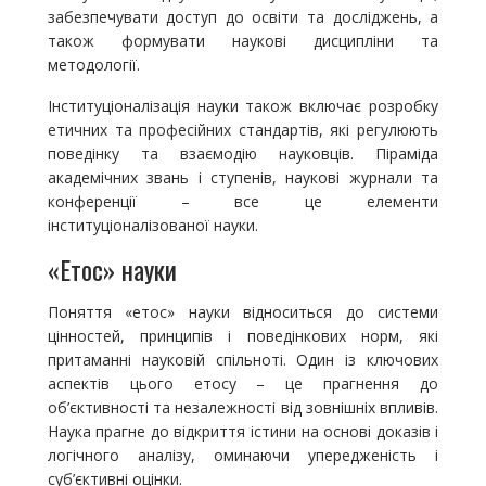
забезпечувати доступ до освіти та досліджень, а
також формувати наукові дисципліни та
методології.
Інституціоналізація науки також включає розробку
етичних та професійних стандартів, які регулюють
поведінку та взаємодію науковців. Піраміда
академічних звань і ступенів, наукові журнали та
конференції – все це елементи
інституціоналізованої науки.
«Етос» науки
Поняття «етос» науки відноситься до системи
цінностей, принципів і поведінкових норм, які
притаманні науковій спільноті. Один із ключових
аспектів цього етосу – це прагнення до
об’єктивності та незалежності від зовнішніх впливів.
Наука прагне до відкриття істини на основі доказів і
логічного аналізу, оминаючи упередженість і
суб’єктивні оцінки.