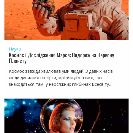
и
с
я
м
Наука
Космос і Дослідження Марса: Подорож на Червону
Планету
Космос завжди хвилював уми людей. З давніх часів
люди дивилися на зірки, мріючи дізнатися, що
знаходиться там, у неосяжних глибинах Всесвіту....