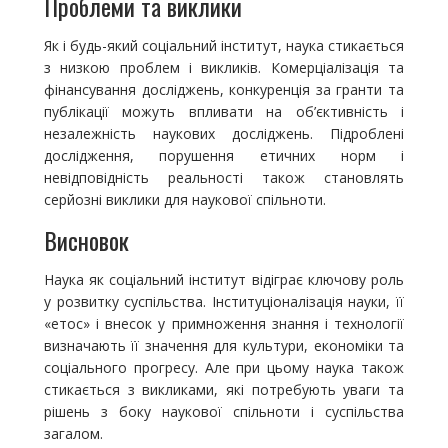
Проблеми та виклики
Як і будь-який соціальний інститут, наука стикається
з низкою проблем і викликів. Комерціалізація та
фінансування досліджень, конкуренція за гранти та
публікації можуть впливати на об’єктивність і
незалежність наукових досліджень. Підроблені
дослідження, порушення етичних норм і
невідповідність реальності також становлять
серйозні виклики для наукової спільноти.
Висновок
Наука як соціальний інститут відіграє ключову роль
у розвитку суспільства. Інституціоналізація науки, її
«етос» і внесок у примноження знання і технології
визначають її значення для культури, економіки та
соціального прогресу. Але при цьому наука також
стикається з викликами, які потребують уваги та
рішень з боку наукової спільноти і суспільства
загалом.